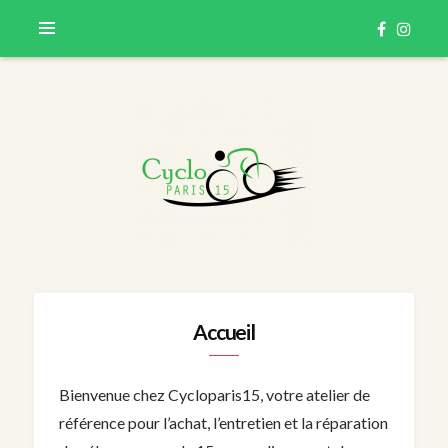
CycloParis 15 – Réparation & Vente de Vélos
CYCLOPARIS 15 | VOTRE
Accueil
ATELIER VÉLO À PARIS 15
Bienvenue chez Cycloparis15, votre atelier de
référence pour l’achat, l’entretien et la réparation